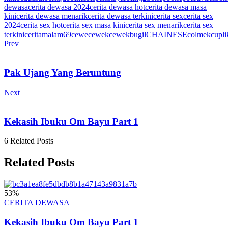
dewasa
cerita dewasa 2024
cerita dewasa hot
cerita dewasa masa
kini
cerita dewasa menarik
cerita dewasa terkini
cerita sex
cerita sex
2024
cerita sex hot
cerita sex masa kini
cerita sex menarik
cerita sex
terkini
ceritamalam69
cewe
cewek
cewekbugil
CHAINESE
colmek
cupli
Prev
Pak Ujang Yang Beruntung
Next
Kekasih Ibuku Om Bayu Part 1
6 Related Posts
Related Posts
53
%
CERITA DEWASA
Kekasih Ibuku Om Bayu Part 1