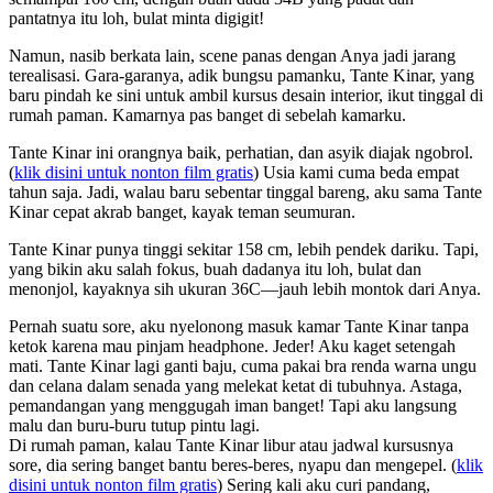
pantatnya itu loh, bulat minta digigit!
Namun, nasib berkata lain, scene panas dengan Anya jadi jarang
terealisasi. Gara-garanya, adik bungsu pamanku, Tante Kinar, yang
baru pindah ke sini untuk ambil kursus desain interior, ikut tinggal di
rumah paman. Kamarnya pas banget di sebelah kamarku.
Tante Kinar ini orangnya baik, perhatian, dan asyik diajak ngobrol.
(
klik disini untuk nonton film gratis
) Usia kami cuma beda empat
tahun saja. Jadi, walau baru sebentar tinggal bareng, aku sama Tante
Kinar cepat akrab banget, kayak teman seumuran.
Tante Kinar punya tinggi sekitar 158 cm, lebih pendek dariku. Tapi,
yang bikin aku salah fokus, buah dadanya itu loh, bulat dan
menonjol, kayaknya sih ukuran 36C—jauh lebih montok dari Anya.
Pernah suatu sore, aku nyelonong masuk kamar Tante Kinar tanpa
ketok karena mau pinjam headphone. Jeder! Aku kaget setengah
mati. Tante Kinar lagi ganti baju, cuma pakai bra renda warna ungu
dan celana dalam senada yang melekat ketat di tubuhnya. Astaga,
pemandangan yang menggugah iman banget! Tapi aku langsung
malu dan buru-buru tutup pintu lagi.
Di rumah paman, kalau Tante Kinar libur atau jadwal kursusnya
sore, dia sering banget bantu beres-beres, nyapu dan mengepel. (
klik
disini untuk nonton film gratis
) Sering kali aku curi pandang,