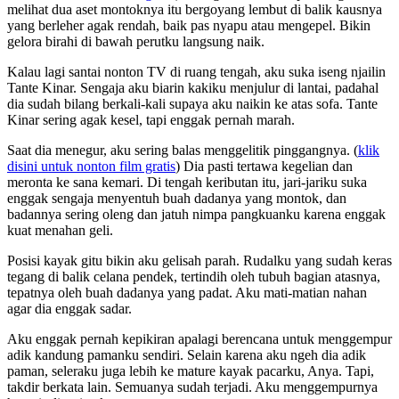
melihat dua aset montoknya itu bergoyang lembut di balik kausnya
yang berleher agak rendah, baik pas nyapu atau mengepel. Bikin
gelora birahi di bawah perutku langsung naik.
Kalau lagi santai nonton TV di ruang tengah, aku suka iseng njailin
Tante Kinar. Sengaja aku biarin kakiku menjulur di lantai, padahal
dia sudah bilang berkali-kali supaya aku naikin ke atas sofa. Tante
Kinar sering agak kesel, tapi enggak pernah marah.
Saat dia menegur, aku sering balas menggelitik pinggangnya. (
klik
disini untuk nonton film gratis
) Dia pasti tertawa kegelian dan
meronta ke sana kemari. Di tengah keributan itu, jari-jariku suka
enggak sengaja menyentuh buah dadanya yang montok, dan
badannya sering oleng dan jatuh nimpa pangkuanku karena enggak
kuat menahan geli.
Posisi kayak gitu bikin aku gelisah parah. Rudalku yang sudah keras
tegang di balik celana pendek, tertindih oleh tubuh bagian atasnya,
tepatnya oleh buah dadanya yang padat. Aku mati-matian nahan
agar dia enggak sadar.
Aku enggak pernah kepikiran apalagi berencana untuk menggempur
adik kandung pamanku sendiri. Selain karena aku ngeh dia adik
paman, seleraku juga lebih ke mature kayak pacarku, Anya. Tapi,
takdir berkata lain. Semuanya sudah terjadi. Aku menggempurnya