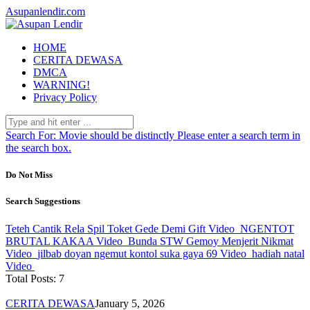
Asupanlendir.com
HOME
CERITA DEWASA
DMCA
WARNING!
Privacy Policy
Search For:
Movie should be distinctly
Please enter a search term in
the search box.
Do Not Miss
Search Suggestions
Teteh Cantik Rela Spil Toket Gede Demi Gift
Video
NGENTOT
BRUTAL KAKAA
Video
Bunda STW Gemoy Menjerit Nikmat
Video
jilbab doyan ngemut kontol suka gaya 69
Video
hadiah natal
Video
Total Posts: 7
CERITA DEWASA
January 5, 2026