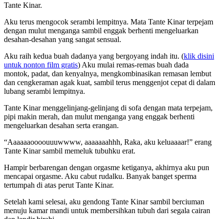
Tante Kinar.
Aku terus mengocok serambi lempitnya. Mata Tante Kinar terpejam
dengan mulut menganga sambil enggak berhenti mengeluarkan
desahan-desahan yang sangat sensual.
Aku raih kedua buah dadanya yang bergoyang indah itu. (
klik disini
untuk nonton film gratis
) Aku mulai remas-remas buah dada
montok, padat, dan kenyalnya, mengkombinasikan remasan lembut
dan cengkeraman agak kuat, sambil terus menggenjot cepat di dalam
lubang serambi lempitnya.
Tante Kinar menggelinjang-gelinjang di sofa dengan mata terpejam,
pipi makin merah, dan mulut menganga yang enggak berhenti
mengeluarkan desahan serta erangan.
“Aaaaaaoooouuuwwww, aaaaaaahhh, Raka, aku keluaaaar!” erang
Tante Kinar sambil memeluk tubuhku erat.
Hampir berbarengan dengan orgasme ketiganya, akhirnya aku pun
mencapai orgasme. Aku cabut rudalku. Banyak banget sperma
tertumpah di atas perut Tante Kinar.
Setelah kami selesai, aku gendong Tante Kinar sambil berciuman
menuju kamar mandi untuk membersihkan tubuh dari segala cairan