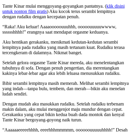
Tante Kinar mulai menggoyang-goyangkan pantatnya. (
klik disini
untuk nonton film gratis
) Aku kocok terus serambi lempitnya
dengan rudalku dengan kecepatan penuh.
“Raka! Aku keluar! Aaaaooooouuuhhh, ooooouuuuuwwww,
sssssshhhh!” erangnya saat mendapat orgasme keduanya.
Aku hentikan gerakanku, menikmati kedutan-kedutan serambi
lempitnya pada rudalku yang masih tertanam kuat. Rudalku terasa
tercengkeram di dalamnya. Nikmat banget.
Setelah gelora orgasme Tante Kinar mereda, aku menelentangkan
tubuhnya di sofa. Dengan penuh pengertian, dia merentangkan
kakinya lebar-lebar agar aku lebih leluasa menusukkan rudalku.
Bibir serambi lempitnya masih memerah. Melihat serambi lempitnya
yang indah—tanpa bulu, tembem, dan merah—bikin aku menelan
ludah sendiri.
Dengan mudah aku masukkan rudalku. Setelah rudalku terbenam
makin dalam, aku mulai menggenjot maju mundur dengan cepat.
Gerakanku yang cepat bikin kedua buah dada montok dan kenyal
Tante Kinar bergoyang-goyong naik turun.
“Aaaaaaeeeeehhhh, eeeehhhmmmmm, oooooouuuuuhhhh!” Desah