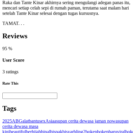
Raka dan Tante Kinar akhirnya sering mengulangi adegan panas itu,
mencari setiap celah sepi di rumah paman, terutama saat malam hari
setelah Tante Kinar selesai dengan tugas kursusnya.
TAMAT. . .
Reviews
95
%
User Score
3 ratings
Rate This
Tags
2025
ABG
alatbantusex
Asia
asupan cerita dewasa jaman now
asupan
cerita dewasa masa
kini
beautiful
berhijab
binal
bispak
bisyar
bling2
bokep
bokepbaruviral
bok