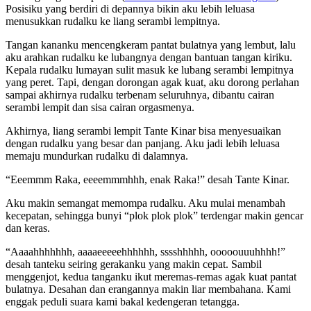
Posisiku yang berdiri di depannya bikin aku lebih leluasa
menusukkan rudalku ke liang serambi lempitnya.
Tangan kananku mencengkeram pantat bulatnya yang lembut, lalu
aku arahkan rudalku ke lubangnya dengan bantuan tangan kiriku.
Kepala rudalku lumayan sulit masuk ke lubang serambi lempitnya
yang peret. Tapi, dengan dorongan agak kuat, aku dorong perlahan
sampai akhirnya rudalku terbenam seluruhnya, dibantu cairan
serambi lempit dan sisa cairan orgasmenya.
Akhirnya, liang serambi lempit Tante Kinar bisa menyesuaikan
dengan rudalku yang besar dan panjang. Aku jadi lebih leluasa
memaju mundurkan rudalku di dalamnya.
“Eeemmm Raka, eeeemmmhhh, enak Raka!” desah Tante Kinar.
Aku makin semangat memompa rudalku. Aku mulai menambah
kecepatan, sehingga bunyi “plok plok plok” terdengar makin gencar
dan keras.
“Aaaahhhhhhh, aaaaeeeeehhhhhh, sssshhhhh, ooooouuuhhhh!”
desah tanteku seiring gerakanku yang makin cepat. Sambil
menggenjot, kedua tanganku ikut meremas-remas agak kuat pantat
bulatnya. Desahan dan erangannya makin liar membahana. Kami
enggak peduli suara kami bakal kedengeran tetangga.