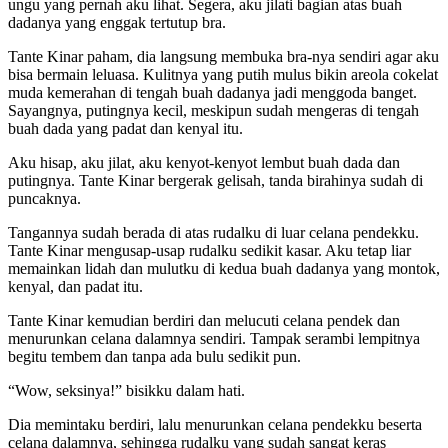
ungu yang pernah aku lihat. Segera, aku jilati bagian atas buah
dadanya yang enggak tertutup bra.
Tante Kinar paham, dia langsung membuka bra-nya sendiri agar aku
bisa bermain leluasa. Kulitnya yang putih mulus bikin areola cokelat
muda kemerahan di tengah buah dadanya jadi menggoda banget.
Sayangnya, putingnya kecil, meskipun sudah mengeras di tengah
buah dada yang padat dan kenyal itu.
Aku hisap, aku jilat, aku kenyot-kenyot lembut buah dada dan
putingnya. Tante Kinar bergerak gelisah, tanda birahinya sudah di
puncaknya.
Tangannya sudah berada di atas rudalku di luar celana pendekku.
Tante Kinar mengusap-usap rudalku sedikit kasar. Aku tetap liar
memainkan lidah dan mulutku di kedua buah dadanya yang montok,
kenyal, dan padat itu.
Tante Kinar kemudian berdiri dan melucuti celana pendek dan
menurunkan celana dalamnya sendiri. Tampak serambi lempitnya
begitu tembem dan tanpa ada bulu sedikit pun.
“Wow, seksinya!” bisikku dalam hati.
Dia memintaku berdiri, lalu menurunkan celana pendekku beserta
celana dalamnya, sehingga rudalku yang sudah sangat keras