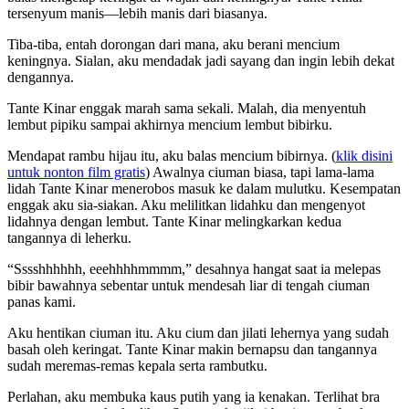
tersenyum manis—lebih manis dari biasanya.
Tiba-tiba, entah dorongan dari mana, aku berani mencium
keningnya. Sialan, aku mendadak jadi sayang dan ingin lebih dekat
dengannya.
Tante Kinar enggak marah sama sekali. Malah, dia menyentuh
lembut pipiku sampai akhirnya mencium lembut bibirku.
Mendapat rambu hijau itu, aku balas mencium bibirnya. (
klik disini
untuk nonton film gratis
) Awalnya ciuman biasa, tapi lama-lama
lidah Tante Kinar menerobos masuk ke dalam mulutku. Kesempatan
enggak aku sia-siakan. Aku melilitkan lidahku dan mengenyot
lidahnya dengan lembut. Tante Kinar melingkarkan kedua
tangannya di leherku.
“Sssshhhhhh, eeehhhhmmmm,” desahnya hangat saat ia melepas
bibir bawahnya sebentar untuk mendesah liar di tengah ciuman
panas kami.
Aku hentikan ciuman itu. Aku cium dan jilati lehernya yang sudah
basah oleh keringat. Tante Kinar makin bernapsu dan tangannya
sudah meremas-remas kepala serta rambutku.
Perlahan, aku membuka kaus putih yang ia kenakan. Terlihat bra