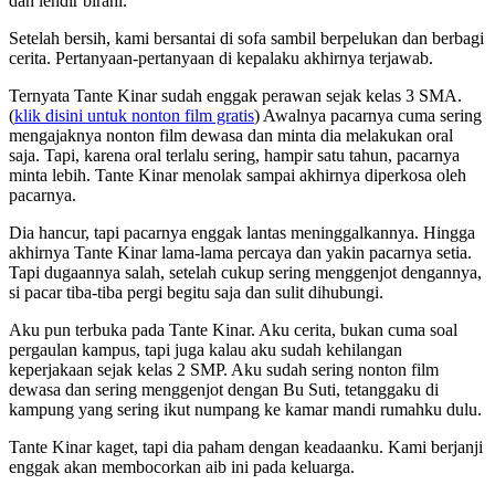
dan lendir birahi.
Setelah bersih, kami bersantai di sofa sambil berpelukan dan berbagi
cerita. Pertanyaan-pertanyaan di kepalaku akhirnya terjawab.
Ternyata Tante Kinar sudah enggak perawan sejak kelas 3 SMA.
(
klik disini untuk nonton film gratis
) Awalnya pacarnya cuma sering
mengajaknya nonton film dewasa dan minta dia melakukan oral
saja. Tapi, karena oral terlalu sering, hampir satu tahun, pacarnya
minta lebih. Tante Kinar menolak sampai akhirnya diperkosa oleh
pacarnya.
Dia hancur, tapi pacarnya enggak lantas meninggalkannya. Hingga
akhirnya Tante Kinar lama-lama percaya dan yakin pacarnya setia.
Tapi dugaannya salah, setelah cukup sering menggenjot dengannya,
si pacar tiba-tiba pergi begitu saja dan sulit dihubungi.
Aku pun terbuka pada Tante Kinar. Aku cerita, bukan cuma soal
pergaulan kampus, tapi juga kalau aku sudah kehilangan
keperjakaan sejak kelas 2 SMP. Aku sudah sering nonton film
dewasa dan sering menggenjot dengan Bu Suti, tetanggaku di
kampung yang sering ikut numpang ke kamar mandi rumahku dulu.
Tante Kinar kaget, tapi dia paham dengan keadaanku. Kami berjanji
enggak akan membocorkan aib ini pada keluarga.