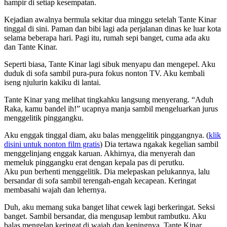
hampir di setiap kesempatan.
Kejadian awalnya bermula sekitar dua minggu setelah Tante Kinar
tinggal di sini. Paman dan bibi lagi ada perjalanan dinas ke luar kota
selama beberapa hari. Pagi itu, rumah sepi banget, cuma ada aku
dan Tante Kinar.
Seperti biasa, Tante Kinar lagi sibuk menyapu dan mengepel. Aku
duduk di sofa sambil pura-pura fokus nonton TV. Aku kembali
iseng njulurin kakiku di lantai.
Tante Kinar yang melihat tingkahku langsung menyerang. “Aduh
Raka, kamu bandel ih!” ucapnya manja sambil mengeluarkan jurus
menggelitik pinggangku.
Aku enggak tinggal diam, aku balas menggelitik pinggangnya. (
klik
disini untuk nonton film gratis
) Dia tertawa ngakak kegelian sambil
menggelinjang enggak karuan. Akhirnya, dia menyerah dan
memeluk pinggangku erat dengan kepala pas di perutku.
Aku pun berhenti menggelitik. Dia melepaskan pelukannya, lalu
bersandar di sofa sambil terengah-engah kecapean. Keringat
membasahi wajah dan lehernya.
Duh, aku memang suka banget lihat cewek lagi berkeringat. Seksi
banget. Sambil bersandar, dia mengusap lembut rambutku. Aku
balas mengelap keringat di wajah dan keningnya. Tante Kinar