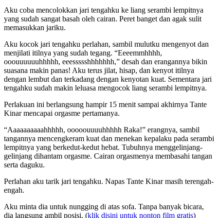
Aku coba mencolokkan jari tengahku ke liang serambi lempitnya
yang sudah sangat basah oleh cairan. Peret banget dan agak sulit
memasukkan jariku.
Aku kocok jari tengahku perlahan, sambil mulutku mengenyot dan
menjilati itilnya yang sudah tegang. “Eeeemmhhhh,
ooouuuuuuhhhhh, eeessssshhhhhhh,” desah dan erangannya bikin
suasana makin panas! Aku terus jilat, hisap, dan kenyot itilnya
dengan lembut dan terkadang dengan kenyotan kuat. Sementara jari
tengahku sudah makin leluasa mengocok liang serambi lempitnya.
Perlakuan ini berlangsung hampir 15 menit sampai akhirnya Tante
Kinar mencapai orgasme pertamanya.
“Aaaaaaaaaahhhhh, ooooouuuuhhhhh Raka!” erangnya, sambil
tangannya mencengkeram kuat dan menekan kepalaku pada serambi
lempitnya yang berkedut-kedut hebat. Tubuhnya menggelinjang-
gelinjang dihantam orgasme. Cairan orgasmenya membasahi tangan
serta daguku.
Perlahan aku tarik jari tengahku. Napas Tante Kinar masih terengah-
engah.
Aku minta dia untuk nungging di atas sofa. Tanpa banyak bicara,
dia langsung ambil posisi. (
klik disini untuk nonton film gratis
)