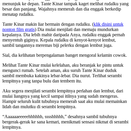
menunjuk ke depan. Tante Kinar tampak kaget melihat rudalku yang
besar dan panjang. Wajahnya memerah dan dia enggak berkedip
menatap rudalku.
Tante Kinar makin liar bermain dengan rudalku. (
klik disini untuk
nonton film gratis
) Dia mulai menjilati dan memaju mundurkan
kepalanya. Dia lebih mahir daripada Anya, rudalku enggak pernah
menyentuh giginya. Kepala rudalku di kenyot-kenyot lembut,
sambil tangannya meremas biji pelerku dengan lembut juga.
Sial, dia kelihatan berpengalaman banget mengoral kelamin cowok.
Melihat Tante Kinar mulai kelelahan, aku beranjak ke pintu untuk
mengunci rumah. Setelah aman, aku suruh Tante Kinar duduk
sambil membuka kakinya lebar-lebar. Dia nurut. Terlihat serambi
lempitnya yang tanpa bulu dan tembem itu.
Aku segera menjilati serambi lempitnya perlahan dan lembut, dari
mulai liangnya yang kecil sampai itilnya yang sudah mengeras.
Hampir seluruh kulit tubuhnya memerah saat aku mulai memainkan
lidah dan mulutku di serambi lempitnya.
“Aaaaaaeeeeehhhhhh, sssshhhhh,” desahnya sambil tubuhnya
bergerak-gerak ke sana kemari, menikmati sensasi nikmat di serambi
lempitnya.