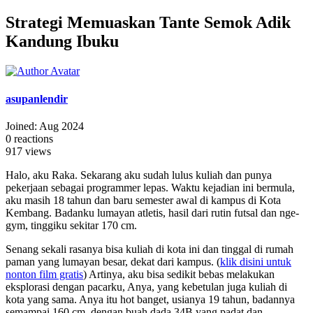
Strategi Memuaskan Tante Semok Adik
Kandung Ibuku
asupanlendir
Joined: Aug 2024
0
reactions
917
views
Halo, aku Raka. Sekarang aku sudah lulus kuliah dan punya
pekerjaan sebagai programmer lepas. Waktu kejadian ini bermula,
aku masih 18 tahun dan baru semester awal di kampus di Kota
Kembang. Badanku lumayan atletis, hasil dari rutin futsal dan nge-
gym, tinggiku sekitar 170 cm.
Senang sekali rasanya bisa kuliah di kota ini dan tinggal di rumah
paman yang lumayan besar, dekat dari kampus. (
klik disini untuk
nonton film gratis
) Artinya, aku bisa sedikit bebas melakukan
eksplorasi dengan pacarku, Anya, yang kebetulan juga kuliah di
kota yang sama. Anya itu hot banget, usianya 19 tahun, badannya
semampai 160 cm, dengan buah dada 34B yang padat dan