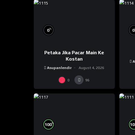
%
0
0
Petaka Jika Pacar Main Ke
Kostan
A
Asupanlendir
August 4, 2026
0
96
%
100
10