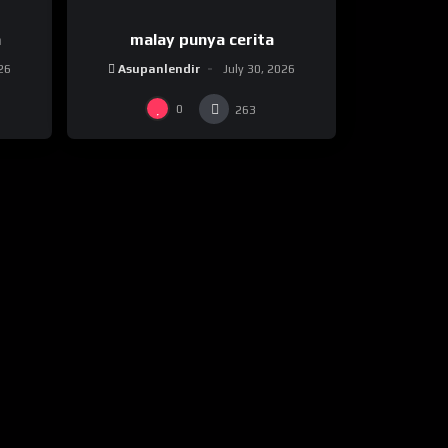
a
malay punya cerita
026
Asupanlendir
July 30, 2026
0
263