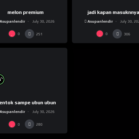
melon premium
jadi kapan masuknny
Asupanlendir
July 30, 2026
Asupanlendir
July 30, 2
0
0
251
306
%
5
entok sampe ubun ubun
Asupanlendir
July 30, 2026
0
280