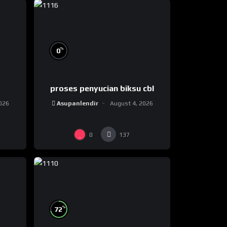
%
0
proses penyucian biksu cbl
026
Asupanlendir
August 4, 2026
0
137
%
72