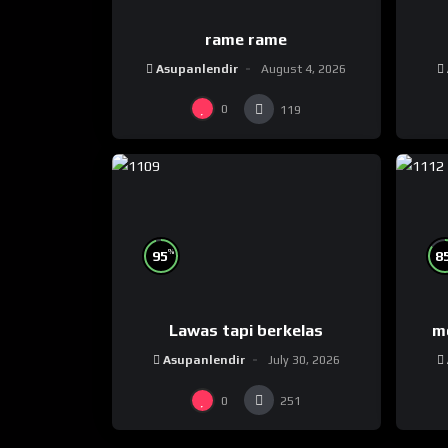
rame rame
Asupanlendir
August 4, 2026
0
119
%
95
8
Lawas tapi berkelas
m
Asupanlendir
July 30, 2026
0
251