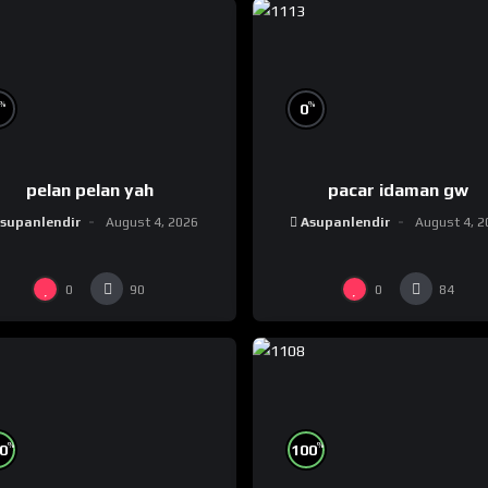
%
%
0
pelan pelan yah
pacar idaman gw
supanlendir
August 4, 2026
Asupanlendir
August 4, 2
0
0
90
84
%
%
0
100