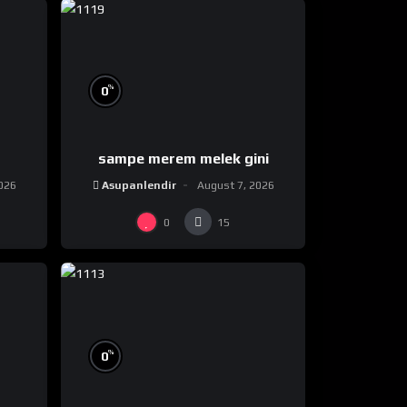
%
0
sampe merem melek gini
026
Asupanlendir
August 7, 2026
0
15
%
0