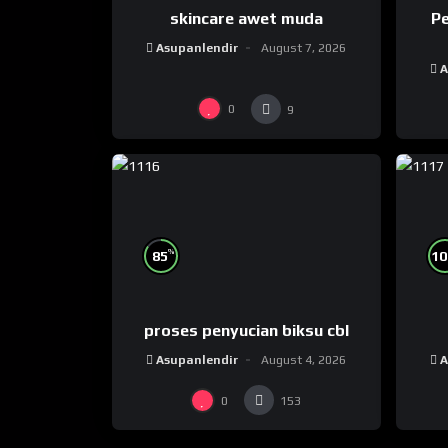
skincare awet muda
Pe
Asupanlendir
August 7, 2026
A
0
9
%
85
10
proses penyucian biksu cbl
Asupanlendir
August 4, 2026
A
0
153