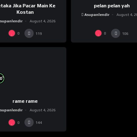
taka Jika Pacar Main Ke
pelan pelan yah
Kostan
Asupanlendir
August 4, 2
supanlendir
August 4, 2026
0
0
119
106
%
0
rame rame
supanlendir
August 4, 2026
0
144