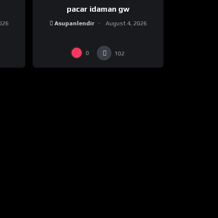
pacar idaman gw
026
Asupanlendir
August 4, 2026
0
102