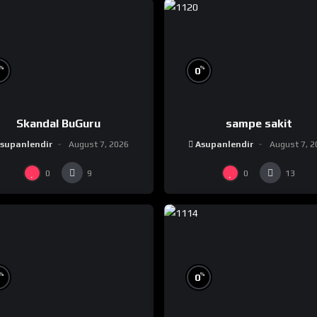
%
%
0
Skandal BuGuru
sampe sakit
supanlendir
August 7, 2026
Asupanlendir
August 7, 2
0
0
9
13
%
%
0