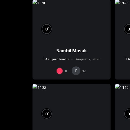
%
0
0
Sambil Masak
Asupanlendir
August 7, 2026
A
0
12
%
0
0