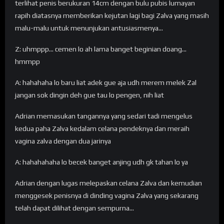
terlihat penis berukuran 14cm dengan bulu pubis lumayan
rapih diatasnya memberikan kejutan lagi bagi Zalva yang masih
malu-malu untuk menunjukan antusiasmenya…
Z: uhmppp… cemen lo ah lama banget beginian doang…
hmmpp
A: hahahaha lo baru liat adek gue aja udh merem melek Zal
jangan sok dingin deh gue tau lo pengen, nih liat
Adrian memasukan tangannya yang sedari tadi mengelus
kedua paha Zalva kedalam celana pendeknya dan meraih
vagina zalva dengan dua jarinya
A: hahahahaha lo becek banget anjing udh gk tahan lo ya
Adrian dengan lugas melepaskan celana Zalva dan kemudian
menggesek penisnya di dinding vagina Zalva yang sekarang
telah dapat dilihat dengan sempurna…