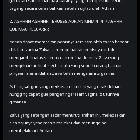
genjotan Adrian, dan payudaranya yang mempesona telah
tegang secara keras bahkan setelah dijilati oleh Adrian
Z: AGHHHH AGHHHH TERUSSS ADRIAN MHMPPPPP AGHHH
GUE MAU KELUARRR
Adrian dapat merasakan penisnya tersiram oleh cairan hangat
didalam vagina Zalva, ia mengeluarkan penisnya untuk
mengambil nafas sejenak dan melihat kondisi Zalva yang
mengeluarkan lidah serta mata yang seperti orang hampir
pingsan menandakan Zalva telah mengalami orgasme.
A: bangsat gue yang merkosa malah elo yang enak duluan,
nungging cepet gue pengen ngerasain vagina lo utuhnya
gimanaa
Zalva yang setengah sadar menuruti arahan ini, melepaskan
sisa bajunya yang masih melekat dan menungging
membelakangi Adrian…