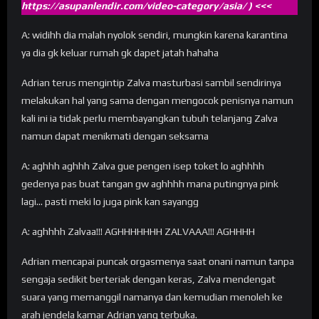
https://asupanlendir.com/video-category/asia/
) <<<
A: widihh dia malah nyolok sendiri, mungkin karena karantina
ya dia gk keluar rumah gk dapet jatah hahaha
Adrian terus mengintip Zalva masturbasi sambil sendirinya
melakukan hal yang sama dengan mengocok penisnya namun
kali ini ia tidak perlu membayangkan tubuh telanjang Zalva
namun dapat menikmati dengan seksama
A: aghhh aghhh Zalva gue pengen isep toket lo aghhhh
gedenya pas buat tangan gw aghhhh mana putingnya pink
lagi… pasti meki lo juga pink kan sayangg
A: aghhhh Zalvaa!!! AGHHHHHHH ZALVAAA!!! AGHHHH
Adrian mencapai puncak orgasmenya saat onani namun tanpa
sengaja sedikit berteriak dengan keras, Zalva mendengat
suara yang memanggil namanya dan kemudian menoleh ke
arah jendela kamar Adrian yang terbuka.