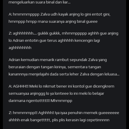
mengeluarkan suara binal dan liar…
A: hmmmmpppp Zalva udh kayak anjing lo gini entot gini,
hmmppp hmpp mana suaranya anjing binal gueee
Z: aghhhhhhh…. gukkk gukkk, mhmmppppp aghhh gue anjing
lo Adrian entotin gue terus aghhhhh kencengin lagi
aghhhhhhhh
Adrian kemudian menarik rambut sepundak Zalva yang
beruraian dengan tangan kirinya, sementara tangan
kanannnya menjelajahi dada serta leher Zalva dengan leluasa…
A: AGHHH!!! Meki lo nikmat bener ini kontol gue dicengkrem
semuanyaa anjinggg lo ya lonteee lo ini meki lo belajar
darimana ngentotttt!!!! Mhmmmpp
Z: hmmmmpp!!! Aghhhh!! Iya iyaa penuhin memek gueeeeeee
ahhhh enak bangettttt, plis plis kerasin lagi cepetinnnnn