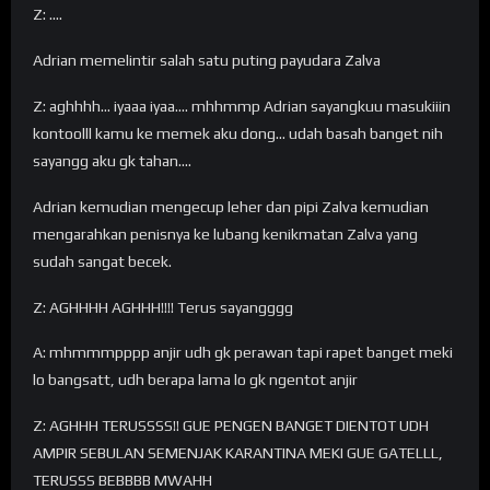
Z: ….
Adrian memelintir salah satu puting payudara Zalva
Z: aghhhh… iyaaa iyaa…. mhhmmp Adrian sayangkuu masukiiin
kontoolll kamu ke memek aku dong… udah basah banget nih
sayangg aku gk tahan….
Adrian kemudian mengecup leher dan pipi Zalva kemudian
mengarahkan penisnya ke lubang kenikmatan Zalva yang
sudah sangat becek.
Z: AGHHHH AGHHH!!!! Terus sayangggg
A: mhmmmpppp anjir udh gk perawan tapi rapet banget meki
lo bangsatt, udh berapa lama lo gk ngentot anjir
Z: AGHHH TERUSSSS!! GUE PENGEN BANGET DIENTOT UDH
AMPIR SEBULAN SEMENJAK KARANTINA MEKI GUE GATELLL,
TERUSSS BEBBBB MWAHH