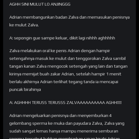
AGHH SINI MULUT LO ANJINGGG
Adrian membangunkan badan Zalva dan memasukan penisnya
ke mulut Zalva.
A: sepongin gue sampe keluar, dikit lagi nihhh aghhhhh
Zalva melakukan oral ke penis Adrian dengan hampir
setengahnya masuk ke mulut dan tenggorokan Zalva sambil
tangan kanan Zalva mengocok setengah yang lain dan tangan
kirinya memijat buah zakar Adrian, setelah hampir 1 menit
berlalu akhirnya Adrian terlihat tegang tanda ia mencapai
puncak birahinya
A: AGHHHH TERUSS TERUSSS ZALVAAAAAAAAAA AGHH!!!!!
Adrian mengeluarkan penisnya dan menyemburkan 4
gelombang sperma ke muka dan payudara Zalva, Zalva yang
sudah sangat lemas hanya mampu menerima semburan
sperma tersebut bahkan membiarkan cairan birahi Adrian