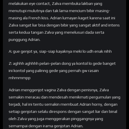
melakukan eye contact, Zalva membuka lakban yang
menutupi mulutnya dan tak lama mencium bibir masing-
masing ala French kiss. Adrian lumayan kaget karena saat ini
Zalva sangat liar bisa dengan bibir yang sangat aktif and intens
serta kedua tangan Zalva yang menelusuri dada serta
punggung Adrian.
A: gue genjot ya, siap-siap kayaknya meki lo udh enak nihh
Z: aghhh aghhhh pelan-pelan dong ya kontol lo gede banget
ini kontol yang palinng gede yang pernah gw rasain
mhmmmpp
Adrian menggenjot vagina Zalva dengan penisnya, Zalva
semakin meracau dan mendesah menikmati pergumulan yang
terjadi, hal ini tentu semakin membuat Adrian horny, dengan
setiap genjotan selalu direspons dengan sangat liar dan binal
oleh Zalva yang juga menggerakan pinggangnya yang
semampai dengan irama genjotan Adrian.