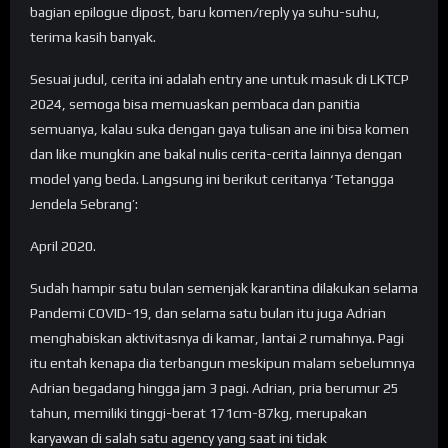
bagian epilogue dipost, baru komen/reply ya suhu-suhu,
terima kasih banyak.
Sesuai judul, cerita ini adalah entry ane untuk masuk di LKTCP
2024, semoga bisa memuaskan pembaca dan panitia
semuanya, kalau suka dengan gaya tulisan ane ini bisa komen
dan like mungkin ane bakal nulis cerita-cerita lainnya dengan
model yang beda. Langsung ini berikut ceritanya ‘Tetangga
Jendela Sebrang’:
April 2020.
Sudah hampir satu bulan semenjak karantina dilakukan selama
Pandemi COVID-19, dan selama satu bulan itu juga Adrian
menghabiskan aktivitasnya di kamar, lantai 2 rumahnya. Pagi
itu entah kenapa dia terbangun meskipun malam sebelumnya
Adrian begadang hingga jam 3 pagi. Adrian, pria berumur 25
tahun, memiliki tinggi-berat 171cm-87kg, merupakan
karyawan di salah satu agency yang saat ini tidak