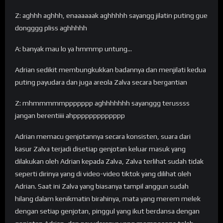
Z: aghhh aghhh, enaaaaaak aghhhhh sayangg jilatin puting gue
dongggg pliss aghhhhh
A: banyak mau lo ya hmmmp untung…
Adrian sedikit membungkukkan badannya dan menjilati kedua
puting payudara dan juga areola Zalva secara bergantian
Z: mhmmmmmppppppp aghhhhhhh sayanggg terussss
jangan berentiiii ahppppppppppppp
Adrian memacu genjotannya secara konsisten, suara dari
kasur Zalva terjadi disetiap genjotan keluar masuk yang
dilakukan oleh Adrian kepada Zalva, Zalva terlihat sudah tidak
seperti dirinya yang di video-video tiktok yang dilihat oleh
Adrian. Saat ini Zalva yang biasanya tampil anggun sudah
hilang dalam kenikmatin birahinya, mata yang merem melek
dengan setiap genjotan, pinggul yang ikut berdansa dengan