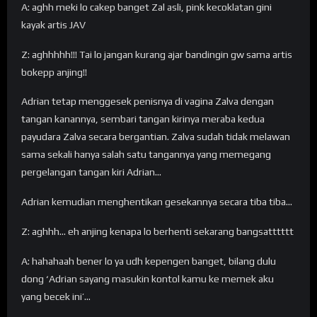
A: aghh meki lo cakep banget Zal asli, pink kecoklatan gini
kayak artis JAV
Z: aghhhhh!!! Tai lo jangan kurang ajar bandingin gw sama artis
bokepp anjing!!
Adrian tetap menggesek penisnya di vagina Zalva dengan
tangan kanannya, sembari tangan kirinya meraba kedua
payudara Zalva secara bergantian. Zalva sudah tidak melawan
sama sekali hanya salah satu tangannya yang memegang
pergelangan tangan kiri Adrian…
Adrian kemudian menghentikan gesekannya secara tiba tiba…
Z: aghhh… eh anjing kenapa lo berhenti sekarang bangsatttttt
A: hahahaah bener lo ya udh kepengen banget, bilang dulu
dong ‘Adrian sayang masukin kontol kamu ke memek aku
yang becek ini’…