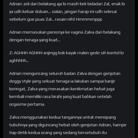
Adrian: asli dari belakang aja lo masih kek bidadari Zal, enak lo
ya udh keluar duluan… sialan, jangan harap ini udh selesai
sebelum gue puas Zal… rasain nih!! Hmmmmppp
Adrian memasukan penisnya ke vagina Zalva dari belakang
dengan tenaga yang kuat…
Z: AGHHH AGHHH anjingg kok kayak makin gede sih kontol lo
aghhhhh…
Adrian menguncang seluruh badan Zalva dengan genjotan
doggy style yang sekuat tenaga ia lakukan sampai banjir
keringat, Zalva yang merasakan kenikmatan hebat juga
kembali memiliki rasa birahi yang kuat bahkan setelah
orgasme pertama.
Zalva menggunakan kedua tangannya untuk menopang
tubuhnya yang diguncang hebat oleh genjotan Adrian, hampir
tiap detik kedua orang yang sedang bersetubuh itu