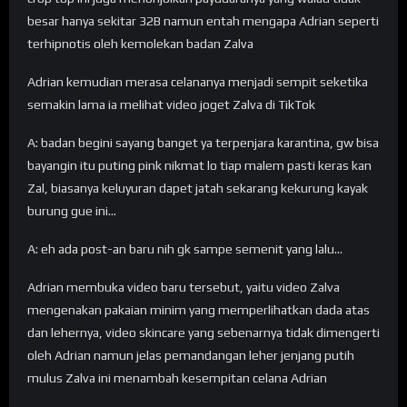
besar hanya sekitar 32B namun entah mengapa Adrian seperti
terhipnotis oleh kemolekan badan Zalva
Adrian kemudian merasa celananya menjadi sempit seketika
semakin lama ia melihat video joget Zalva di TikTok
A: badan begini sayang banget ya terpenjara karantina, gw bisa
bayangin itu puting pink nikmat lo tiap malem pasti keras kan
Zal, biasanya keluyuran dapet jatah sekarang kekurung kayak
burung gue ini…
A: eh ada post-an baru nih gk sampe semenit yang lalu…
Adrian membuka video baru tersebut, yaitu video Zalva
mengenakan pakaian minim yang memperlihatkan dada atas
dan lehernya, video skincare yang sebenarnya tidak dimengerti
oleh Adrian namun jelas pemandangan leher jenjang putih
mulus Zalva ini menambah kesempitan celana Adrian