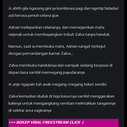
A: ahhh gila ngaceng gini ya kombinasi pagi dan ngintip bidadari
asli berasa penuh celana gue
Adrian melepaskan celananya, dan memejamkan mata
sejenak untuk membayangkan tubuh Zalva tanpa handuk.
Namun, saat ia membuka mata, Adrian sangat terkejut
dengan pemandangan kamar Zalva…
Zalva membuka handuknya dan nampak sedang berpose di
depan kaca sambil memegang payudaranya
A: anjir ngapain tuh anak megang-megang toket sendiri
Zalva kemudian duduk di tepi kasurnya sambil menggerakan
kakinya untuk mengangkang sembari meletakkan tangannya
di sekitar area vaginanya
>>> BOKEP VIRAL FREESTREAM CLICK (