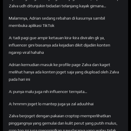
Zalva udh ditunjukin bidadari telanjang kayak gimana…
Malamnya, Adrian sedang rebahan di kasurnya sambil
membuka aplikasi TikTok
A: tadi pagi gue ampir ketauan kira-kira diviralin gk ya,
influencer gini biasanya ada kejadian dikit dijadiin konten
ngarep viral hahaha
Adrian kemudian masuk ke profile page Zalva dan kaget
melihat hanya ada konten joget saja yang diupload oleh Zalva
pada hari ini
A: punya malu juga nih influencer ternyata…
A: hmmm joget lo mantep juga ya zal aduuhhai
Zalva berjoget dengan pakaian croptop memperlihatkan
pinggangnya yang gemulai dan kulit perut yang putih mulus,
crop top ini juga menonjolkan payudaranya yang walau tidak