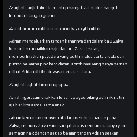
A: aghhh, anjir toket lo mantep banget zal, mulus banget
lembut di tangan gue ini
Z: mhhhmmm mhhmmm sialan lo ya aghh ahhh
Adrian mengeluarkan tangan kanannya dari dalam baju Zalva
kemudian menaikkan baju dan bra Zalva keatas,
memperlihatkan payudara yang putih mulus serta areola dan
puting bewarna pink kecoklatan. Kombinasi yang hanya pernah
dilihat Adrian di film dewasa negara sakura.
Z: aghhh aghhh hmmmppppp….
A: nah ngerasain enak kan lo zal, ap ague bilang udh nikmatin
aja biar kita sama-sama enak
Adrian kemudian menyentuh dan membelai bagian paha
Zalva, respons Zalva yang sangat erotis dengan matanya yang
semakin naik dengan setiap belaian tangan Adrian seakan