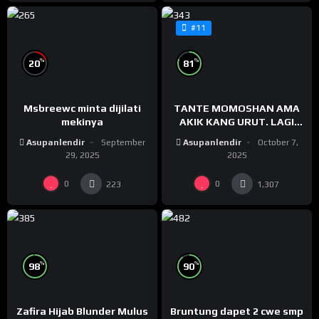
#11
%
%
20
81
Msbreewc minta dijilati
TANTE MOMOSHAN AMA
mekinya
AKIK KANG URUT. LAGI
ENAK DIPIJIT ABANGNYA
Asupanlendir
September
Asupanlendir
October 7,
29, 2025
2025
0
0
223
1,307
%
%
98
90
Zafira Hijab Blunder Mulus
Bruntung dapet 2 cwe smp