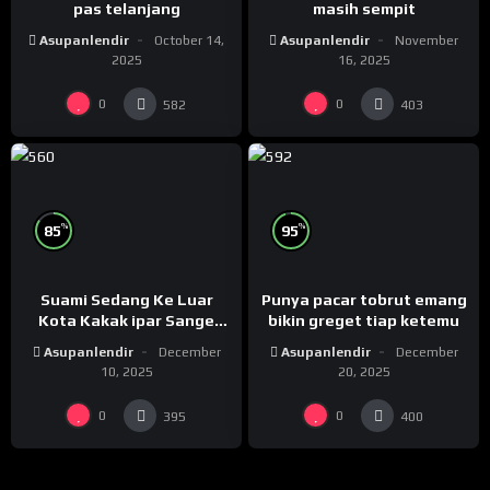
pas telanjang
masih sempit
Asupanlendir
October 14,
Asupanlendir
November
2025
16, 2025
0
0
582
403
%
%
85
95
Suami Sedang Ke Luar
Punya pacar tobrut emang
Kota Kakak ipar Sange
bikin greget tiap ketemu
Colmek Di Toilet
Asupanlendir
December
Asupanlendir
December
10, 2025
20, 2025
0
0
395
400