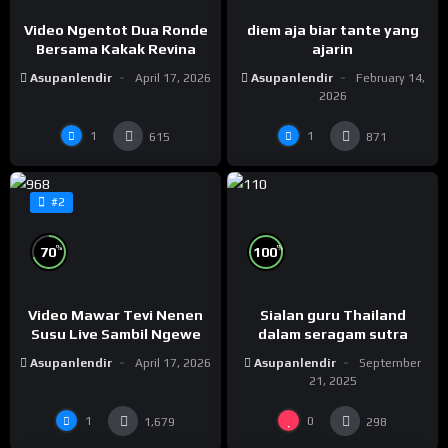
Video Ngentot Dua Ronde
diem aja biar tante yang
Bersama Kakak Revina
ajarin
Asupanlendir
April 17, 2026
Asupanlendir
February 14,
2026
1
1
615
871
#2
%
%
70
100
Video Mawar Tevi Nenen
Sialan guru Thailand
Susu Live Sambil Ngewe
dalam seragam sutra
Asupanlendir
April 17, 2026
Asupanlendir
September
21, 2025
1
0
1,679
298